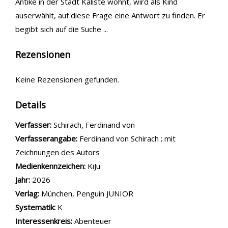
Antike in der Stadt Kaliste wohnt, wird als Kind
auserwählt, auf diese Frage eine Antwort zu finden. Er
begibt sich auf die Suche ...
Rezensionen
Keine Rezensionen gefunden.
Details
Verfasser:
Suche nach diesem Verfasser
Schirach, Ferdinand von
Verfasserangabe:
Ferdinand von Schirach ; mit
Zeichnungen des Autors
Medienkennzeichen:
KiJu
Jahr:
2026
Verlag:
München, Penguin JUNIOR
opens in new tab
Diesen Link in neuem Tab öffnen
Systematik:
Suche nach dieser Systematik
K
Interessenkreis:
Suche nach diesem Interessenskreis
Abenteuer