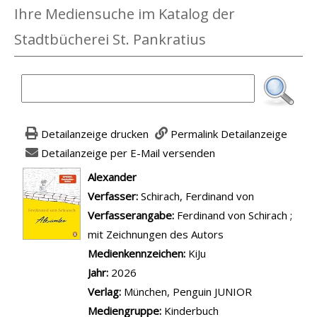
Ihre Mediensuche im Katalog der
Stadtbücherei St. Pankratius
Detailanzeige drucken
Permalink Detailanzeige
Detailanzeige per E-Mail versenden
wird in neuem Tab geöffnet
Alexander
Verfasser:
Suche nach diesem Verfasser
Schirach, Ferdinand von
Verfasserangabe:
Ferdinand von Schirach ;
mit Zeichnungen des Autors
Medienkennzeichen:
KiJu
Jahr:
2026
Verlag:
München, Penguin JUNIOR
Mediengruppe:
Kinderbuch