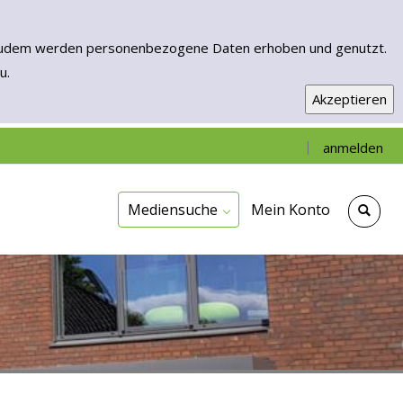
n. Zudem werden personenbezogene Daten erhoben und genutzt.
u.
|
anmelden
Einfache Suche
Erweiterte Suche
Neuerwerbungen
Onleihe - EBooks & More
Mediensuche
Mein Konto