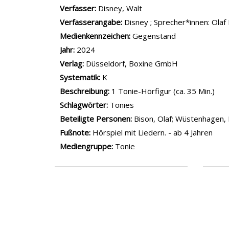
Verfasser:
Suche nach diesem Verfasser
Disney, Walt
Verfasserangabe:
Disney ; Sprecher*innen: Olaf
Medienkennzeichen:
Gegenstand
Jahr:
2024
Verlag:
Düsseldorf, Boxine GmbH
opens in new tab
Diesen Link in neuem Tab öffnen
Systematik:
Suche nach dieser Systematik
K
Suche nach diesem Interessenskreis
Beschreibung:
1 Tonie-Hörfigur (ca. 35 Min.)
Schlagwörter:
Tonies
Beteiligte Personen:
Suche nach dieser Beteilig
Bison, Olaf
;
Wüstenhagen, 
Fußnote:
Hörspiel mit Liedern. - ab 4 Jahren
Mediengruppe:
Tonie
.