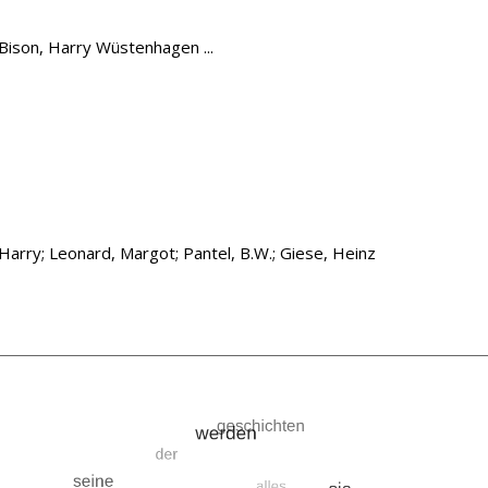
 Bison, Harry Wüstenhagen ...
ten Person
Harry
;
Leonard, Margot
;
Pantel, B.W.
;
Giese, Heinz