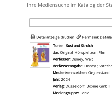
Ihre Mediensuche im Katalog der St
Detailanzeige drucken
Permalink Detail
wird in neuem Tab geöffnet
Tonie - Susi und Strolch
das Original-Hörspiel zum Film
Verfasser:
Suche nach diesem Ver
Disney, Walt
Verfasserangabe:
Disney ; Spreche
Medienkennzeichen:
Gegenstand
Jahr:
2024
Verlag:
Düsseldorf, Boxine GmbH
Mediengruppe:
Tonie