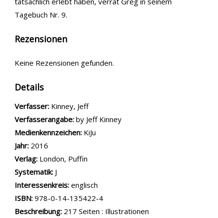
tatsächlich erlebt haben, verrät Greg in seinem
Tagebuch Nr. 9.
Rezensionen
Keine Rezensionen gefunden.
Details
Verfasser:
Suche nach diesem Verfasser
Kinney, Jeff
Verfasserangabe:
by Jeff Kinney
Medienkennzeichen:
KiJu
Jahr:
2016
Verlag:
London, Puffin
opens in new tab
Diesen Link in neuem Tab öffnen
Systematik:
Suche nach dieser Systematik
J
Interessenkreis:
Suche nach diesem Interessenskreis
englisch
ISBN:
978-0-14-135422-4
Beschreibung:
217 Seiten : Illustrationen