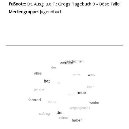
Suche nach dieser Beteiligten Person
Fußnote:
Dt. Ausg. u.d.T.: Gregs Tagebuch 9 - Böse Falle!
Mediengruppe:
Jugendbuch
.