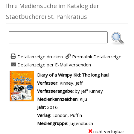
Ihre Mediensuche im Katalog der
Stadtbücherei St. Pankratius
Detailanzeige drucken
Permalink Detailanzeige
Detailanzeige per E-Mail versenden
wird in neuem Tab geöffnet
Diary of a Wimpy Kid: The long haul
Verfasser:
Suche nach diesem Verfasser
Kinney, Jeff
Verfasserangabe:
by Jeff Kinney
Medienkennzeichen:
KiJu
Jahr:
2016
Verlag:
London, Puffin
Mediengruppe:
Jugendbuch
nicht verfügbar