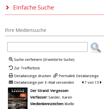
Einfache Suche
Ihre Mediensuche
Suche verfeinern (Erweiterte Suche)
Zur Trefferliste
Detailanzeige drucken
Permalink Detailanzeige
Detailanzeige per E-Mail versenden
zum vorherigen 
7 von 15
zum n
wird in neuem Tab geöffnet
Der Strand: Vergessen
Verfasser:
Suche nach diesem Verfasser
Sander, Karen
Medienkennzeichen:
libelle