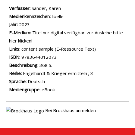
Verfasser:
Suche nach diesem Verfasser
Sander, Karen
Medienkennzeichen:
libelle
Jahr:
2023
E-Medium:
Titel nur digital verfügbar; zur Ausleihe bitte
hier klicken!
opens in new tab
Links:
Diesen Link in neuem Tab öffnen
content sample (E-Ressource Text)
Suche nach dieser Systematik
Suche nach diesem Interessenskreis
ISBN:
9783644012073
Beschreibung:
368 S.
Reihe:
Engelhardt & Krieger ermitteln ; 3
Suche nach dieser Beteiligten Person
Sprache:
Deutsch
Mediengruppe:
eBook
Bei Brockhaus anmelden