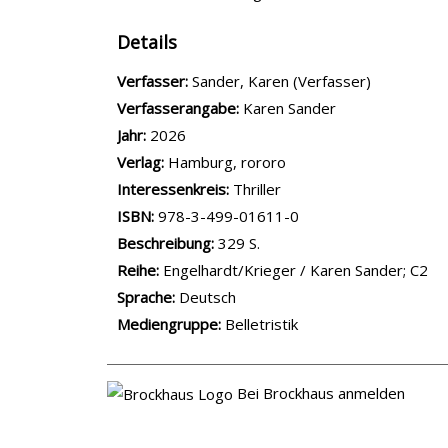
Details
Verfasser:
Suche nach diesem Verfasser
Sander, Karen (Verfasser)
Verfasserangabe:
Karen Sander
Jahr:
2026
Verlag:
Hamburg, rororo
opens in new tab
Diesen Link in neuem Tab öffnen
Suche nach dieser Systematik
Interessenkreis:
Suche nach diesem Interessens
Thriller
ISBN:
978-3-499-01611-0
Beschreibung:
329 S.
Reihe:
Engelhardt/Krieger / Karen Sander; C2
Suche nach dieser Beteiligten Person
Sprache:
Deutsch
Mediengruppe:
Belletristik
Bei Brockhaus anmelden