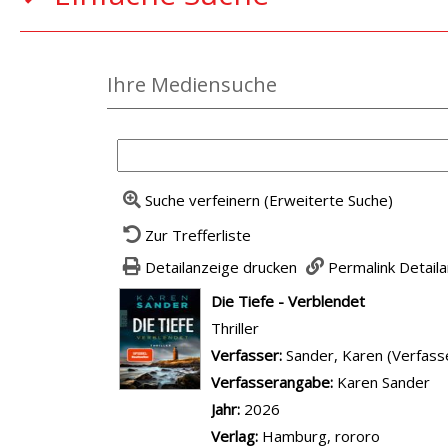
Ihre Mediensuche
Suche verfeinern (Erweiterte Suche)
Zur Trefferliste
Detailanzeige drucken
Permalink Detail
wird in neuem Tab geöffnet
Die Tiefe - Verblendet
Thriller
Verfasser:
Suche nach diesem Ver
Sander, Karen (Verfass
Verfasserangabe:
Karen Sander
Jahr:
2026
Verlag:
Hamburg, rororo