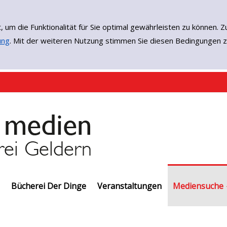
, um die Funktionalität für Sie optimal gewährleisten zu könne
ung
. Mit der weiteren Nutzung stimmen Sie diesen Bedingungen z
Bücherei Der Dinge
Veranstaltungen
Einfache Such
Erweiterte Su
Neuerwerbun
EMedien
Mediensuche