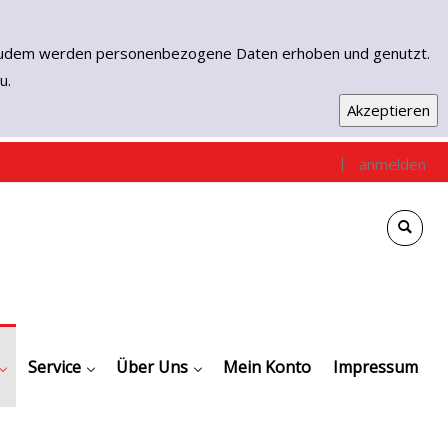
n. Zudem werden personenbezogene Daten erhoben und genutzt.
u.
|
anmelden
e
che
gen / Empfehlungen
Downloads
Digitale Angebote
Service
Kontakt
Unser Team
Über Uns
Mein Konto
Impressum