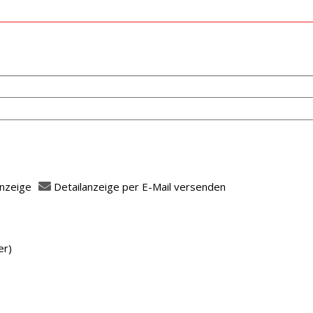
anzeige
Detailanzeige per E-Mail versenden
fasser
er)