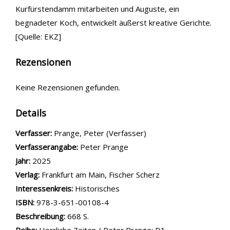
Kurfürstendamm mitarbeiten und Auguste, ein
begnadeter Koch, entwickelt äußerst kreative Gerichte.
[Quelle: EKZ]
Rezensionen
Keine Rezensionen gefunden.
Details
Verfasser:
Suche nach diesem Verfasser
Prange, Peter (Verfasser)
Verfasserangabe:
Peter Prange
Jahr:
2025
Verlag:
Frankfurt am Main, Fischer Scherz
opens in new tab
Diesen Link in neuem Tab öffnen
Suche nach dieser Systematik
Interessenkreis:
Suche nach diesem Interessenskreis
Historisches
ISBN:
978-3-651-00108-4
Beschreibung:
668 S.
Reihe:
Herrliche Zeiten / Peter Prange; D1