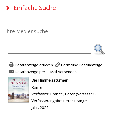
Einfache Suche
Ihre Mediensuche
Detailanzeige drucken
Permalink Detailanzeige
Detailanzeige per E-Mail versenden
wird in neuem Tab geöffnet
Die Himmelsstürmer
Roman
Verfasser:
Suche nach diesem Verfasser
Prange, Peter (Verfasser)
Verfasserangabe:
Peter Prange
Jahr:
2025