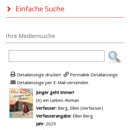
Einfache Suche
Ihre Mediensuche
Detailanzeige drucken
Permalink Detailanzeige
Detailanzeige per E-Mail versenden
wird in neuem Tab geöffnet
Jünger geht immer!
(K) ein Liebes-Roman
Verfasser:
Suche nach diesem Verfasser
Berg, Ellen (Verfasser)
Verfasserangabe:
Ellen Berg
Jahr:
2025