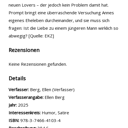
neuen Lovers – der jedoch kein Problem damit hat.
Prompt bringt eine überraschende Versuchung Annes
eigenes Eheleben durcheinander, und sie muss sich
fragen: Ist die Liebe zu einem jüngeren Mann wirklich so
abwegig? [Quelle: EKZ]
Rezensionen
Keine Rezensionen gefunden.
Details
Verfasser:
Suche nach diesem Verfasser
Berg, Ellen (Verfasser)
Verfasserangabe:
Ellen Berg
Jahr:
2025
opens in new tab
Diesen Link in neuem Tab öffnen
Suche nach dieser Systematik
Interessenkreis:
Suche nach diesem Interessenskreis
Humor
,
Satire
ISBN:
978-3-7466-4103-4
Beschreibung:
384 S.