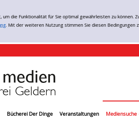
, um die Funktionalität für Sie optimal gewährleisten zu könne
ung
. Mit der weiteren Nutzung stimmen Sie diesen Bedingungen z
Bücherei Der Dinge
Veranstaltungen
Einfache Such
Erweiterte Su
Neuerwerbun
EMedien
Mediensuche