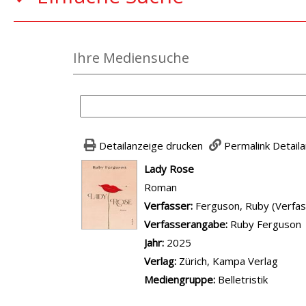
Ihre Mediensuche
Detailanzeige drucken
Permalink Detail
wird in neuem Tab geöffnet
Lady Rose
Roman
Verfasser:
Suche nach diesem Ver
Ferguson, Ruby (Verfas
Verfasserangabe:
Ruby Ferguson
Jahr:
2025
Verlag:
Zürich, Kampa Verlag
Mediengruppe:
Belletristik