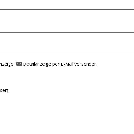
anzeige
Detailanzeige per E-Mail versenden
fasser
ser)