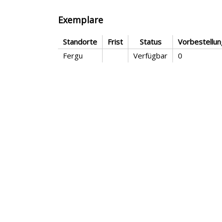
Exemplare
Standorte
Frist
Status
Vorbestellu
Fergu
Verfügbar
0
Inhalt
Ein Frauenschicksal in der viktorianischen Zeit
einem sog. einfachen Mann ändert alles. Jahrze
EKZ]
Rezensionen
Keine Rezensionen gefunden.
Details