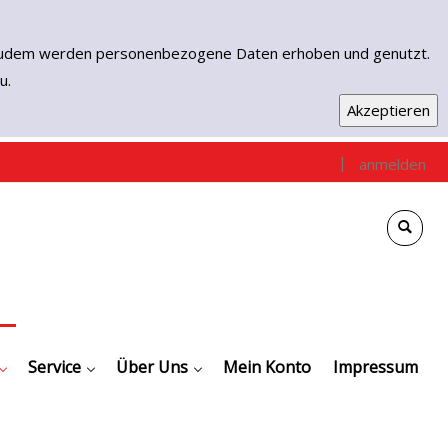
n. Zudem werden personenbezogene Daten erhoben und genutzt.
u.
|
anmelden
e
che
gen / Empfehlungen
Downloads
Digitale Angebote
Service
Kontakt
Unser Team
Über Uns
Mein Konto
Impressum