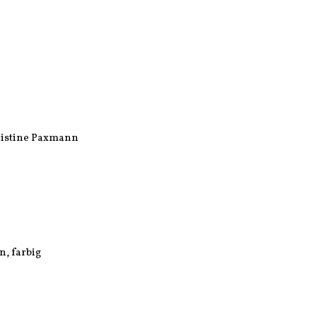
hristine Paxmann
en, farbig