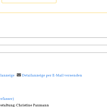
ilanzeige
Detailanzeige per E-Mail versenden
ab öffnen
fasser
rfasser)
Gestaltung: Christine Paxmann