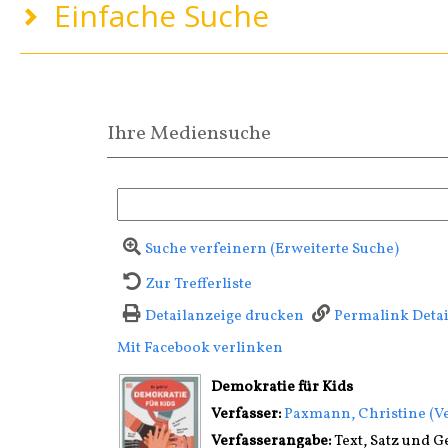
Einfache Suche
Ihre Mediensuche
Suche verfeinern (Erweiterte Suche)
Zur Trefferliste
Detailanzeige drucken
Permalink Deta
Mit Facebook verlinken
Diesen Link in neuem T
wird in neuem Tab geöffnet
Demokratie für Kids
Verfasser:
Suche nach diesem Ver
Paxmann, Christine (Ve
Verfasserangabe:
Text, Satz und 