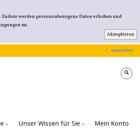
nen. Zudem werden personenbezogene Daten erhoben und
dingungen zu.
anmelden
|
re
Für Kitas
Für Grundschulen
Für weiterführende Schulen
Unser Wissen für Sie
Mein Konto