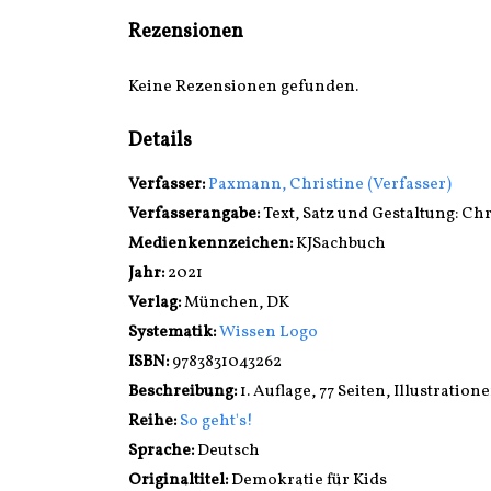
Rezensionen
Keine Rezensionen gefunden.
Details
Verfasser:
Suche nach diesem Verfasser
Paxmann, Christine (Verfasser)
Verfasserangabe:
Text, Satz und Gestaltung: C
Medienkennzeichen:
KJSachbuch
Jahr:
2021
Verlag:
München, DK
opens in new tab
Diesen Link in neuem Tab öffnen
Systematik:
Suche nach dieser Systematik
Wissen Logo
Suche nach diesem Interessenskreis
ISBN:
9783831043262
Beschreibung:
1. Auflage, 77 Seiten, Illustration
Reihe:
So geht's!
Suche nach dieser Beteiligten Person
Sprache:
Deutsch
Originaltitel:
Demokratie für Kids