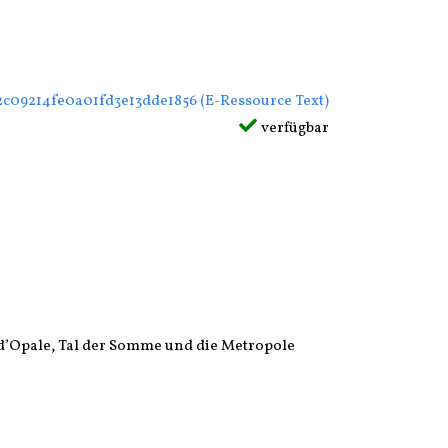
m Tab geöffnet
12c09214fe0a01fd3e13dde1856 (E-Ressource Text)
verfügbar
 d’Opale, Tal der Somme und die Metropole