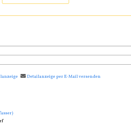
ilanzeige
Detailanzeige per E-Mail versenden
ab öffnen
fasser
fasser)
rf