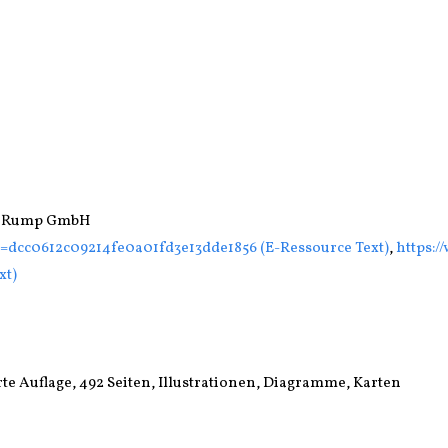
er Rump GmbH
id=dcc0612c09214fe0a01fd3e13dde1856 (E-Ressource Text)
,
https:/
xt)
rte Auflage, 492 Seiten, Illustrationen, Diagramme, Karten