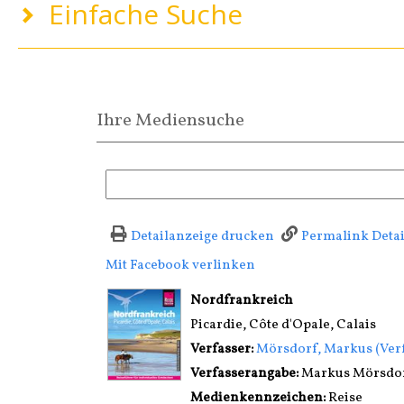
Einfache Suche
Ihre Mediensuche
Detailanzeige drucken
Permalink Deta
Mit Facebook verlinken
Diesen Link in neuem T
wird in neuem Tab geöffnet
Nordfrankreich
Picardie, Côte d'Opale, Calais
Verfasser:
Suche nach diesem Ver
Mörsdorf, Markus (Ver
Verfasserangabe:
Markus Mörsdo
Medienkennzeichen:
Reise