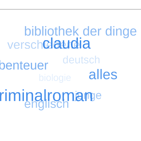
figsten Suchbegriffe
Suche nach kriminalroman
Suche nach ver