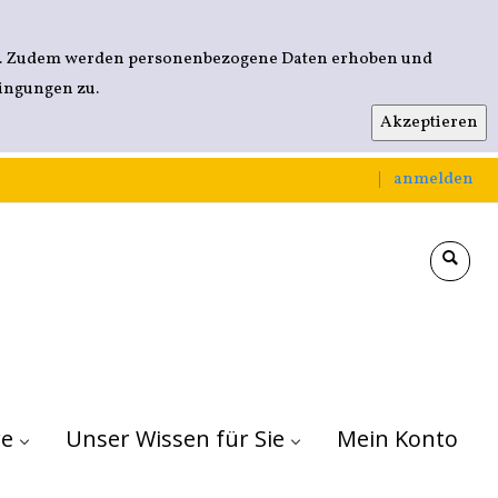
nen. Zudem werden personenbezogene Daten erhoben und
dingungen zu.
anmelden
|
re
Für Kitas
Für Grundschulen
Für weiterführende Schulen
Unser Wissen für Sie
Mein Konto