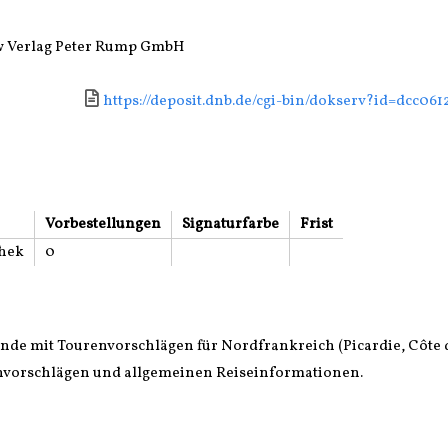
w Verlag Peter Rump GmbH
Link zu einem externen Medieninhalt - wird in neue
https://deposit.dnb.de/cgi-bin/dokserv?id=dcc06
Vorbestellungen
Signaturfarbe
Frist
thek
0
ende mit Tourenvorschlägen für Nordfrankreich (Picardie, Côte
utenvorschlägen und allgemeinen Reiseinformationen.