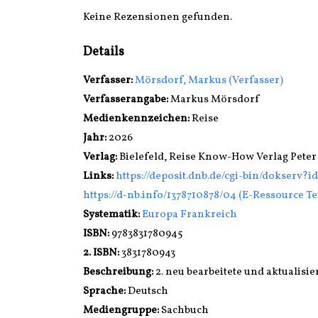
Keine Rezensionen gefunden.
Details
Verfasser:
Suche nach diesem Verfasser
Mörsdorf, Markus (Verfasser)
Verfasserangabe:
Markus Mörsdorf
Medienkennzeichen:
Reise
Jahr:
2026
Verlag:
Bielefeld, Reise Know-How Verlag Pet
opens in new tab
Links:
Diesen Link in neuem Tab öffnen
https://deposit.dnb.de/cgi-bin/dokserv?
https://d-nb.info/1378710878/04 (E-Ressource Te
Systematik:
Suche nach dieser Systematik
Europa Frankreich
Suche nach diesem Interessenskreis
ISBN:
9783831780945
2. ISBN:
3831780943
Beschreibung:
2. neu bearbeitete und aktualisie
Suche nach dieser Beteiligten Person
Sprache:
Deutsch
Mediengruppe:
Sachbuch