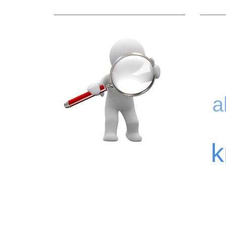
.
Die häu