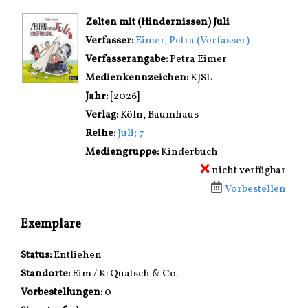
wird in neuem Tab geöffnet
Zelten mit (Hindernissen) Juli
Verfasser:
Suche nach diesem Verfasser
Eimer, Petra (Verfasser)
Verfasserangabe:
Petra Eimer
Medienkennzeichen:
KJSL
Jahr:
[2026]
Verlag:
Köln, Baumhaus
Reihe:
Juli; 7
Mediengruppe:
Kinderbuch
nicht verfügbar
Vorbestellen
Exemplare
Status:
Entliehen
Standorte:
Eim / K: Quatsch & Co.
Vorbestellungen:
0