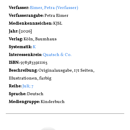
Verfasser:
Suche nach diesem Verfasser
Eimer, Petra (Verfasser)
Verfasserangabe:
Petra Eimer
Medienkennzeichen:
KJSL
Jahr:
[2026]
Verlag:
Köln, Baumhaus
opens in new tab
Diesen Link in neuem Tab öffnen
Systematik:
Suche nach dieser Systematik
K
Interessenkreis:
Suche nach diesem Interessenskreis
Quatsch & Co.
ISBN:
9783833911163
Beschreibung:
Originalausgabe, 171 Seiten,
Illustrationen, farbig
Reihe:
Juli; 7
Suche nach dieser Beteiligten Person
Sprache:
Deutsch
Mediengruppe:
Kinderbuch