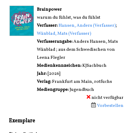
wird in neuem Tab geöffnet
Brainpower
warum du fühlst, was du fühlst
Verfasser:
Suche nach diesem Verfasser
Hansen, Anders (Verfasser)
;
Wänblad, Mats (Verfasser)
Verfasserangabe:
Anders Hansen, Mats
Wänblad ; aus dem Schwedischen von
Leena Flegler
Medienkennzeichen:
KJSachbuch
Jahr:
[2026]
Verlag:
Frankfurt am Main, rotfuchs
Mediengruppe:
Jugendbuch
nicht verfügbar
Vorbestellen
Exemplare