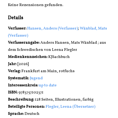
Keine Rezensionen gefunden.
Details
Verfasser:
Suche nach diesem Verfasser
Hansen, Anders (Verfasser)
;
Wänblad, Mats
(Verfasser)
Verfasserangabe:
Anders Hansen, Mats Wänblad ; aus
dem Schwedischen von Leena Flegler
Medienkennzeichen:
KJSachbuch
Jahr:
[2026]
Verlag:
Frankfurt am Main, rotfuchs
opens in new tab
Diesen Link in neuem Tab öffnen
Systematik:
Suche nach dieser Systematik
Jugend
Interessenkreis:
Suche nach diesem Interessenskreis
up to date
ISBN:
9783757102371
Beschreibung:
128 Seiten, Illustrationen, farbig
Beteiligte Personen:
Suche nach dieser Beteiligten Person
Flegler, Leena (Übersetzer)
Sprache:
Deutsch