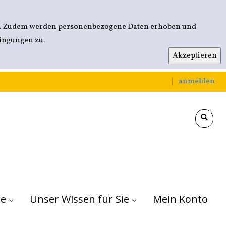
nen. Zudem werden personenbezogene Daten erhoben und
dingungen zu.
anmelden
|
re
Für Kitas
Für Grundschulen
Für weiterführende Schulen
Unser Wissen für Sie
Mein Konto