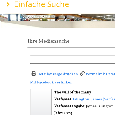
Einfache Suche
Ihre Mediensuche
Detailanzeige drucken
Permalink Deta
Mit Facebook verlinken
Diesen Link in neuem T
wird in neuem Tab geöffnet
The will of the many
Verfasser:
Suche nach diesem Ver
Islington, James (Verfa
Verfasserangabe:
James Islington
Jahr:
2025