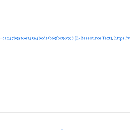
id=ca247b5a70e745e4bcd15b65fbc90398 (E-Ressource Text)
,
https:/
skreis