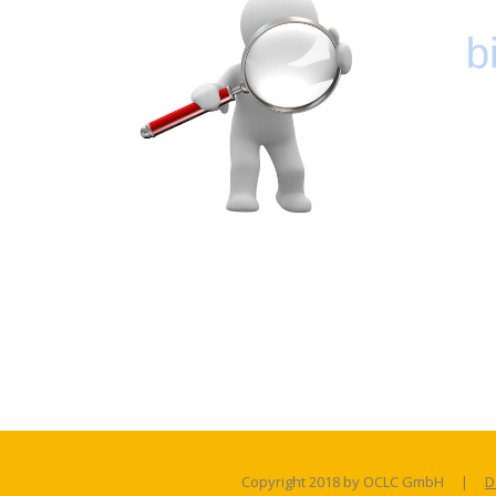
.
Die häu
Copyright 2018 by OCLC GmbH
|
D