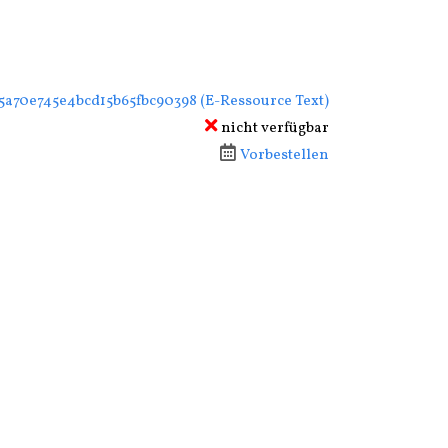
em Tab geöffnet
b5a70e745e4bcd15b65fbc90398 (E-Ressource Text)
nicht verfügbar
Vorbestellen