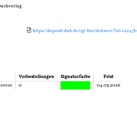
buchverlag
Link zu einem externen Medieninhalt - wird in neu
https://deposit.dnb.de/cgi-bin/dokserv?id=ca247
Vorbestellungen
Signaturfarbe
Frist
Horror
0
04.09.2026