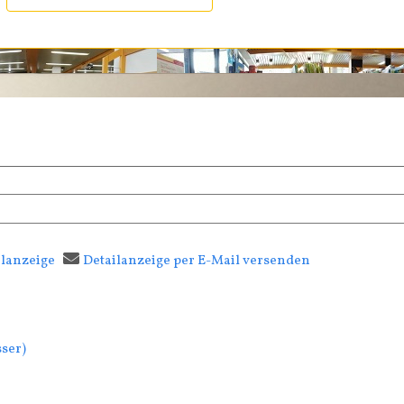
ilanzeige
Detailanzeige per E-Mail versenden
ab öffnen
fasser
sser)