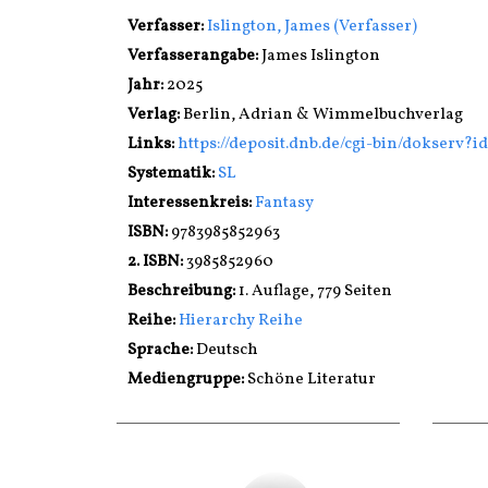
Verfasser:
Suche nach diesem Verfasser
Islington, James (Verfasser)
Verfasserangabe:
James Islington
Jahr:
2025
Verlag:
Berlin, Adrian & Wimmelbuchverlag
opens in new tab
Links:
Diesen Link in neuem Tab öffnen
https://deposit.dnb.de/cgi-bin/dokserv?
Systematik:
Suche nach dieser Systematik
SL
Interessenkreis:
Suche nach diesem Interessen
Fantasy
ISBN:
9783985852963
2. ISBN:
3985852960
Beschreibung:
1. Auflage, 779 Seiten
Reihe:
Hierarchy Reihe
Suche nach dieser Beteiligten Person
Sprache:
Deutsch
Mediengruppe:
Schöne Literatur