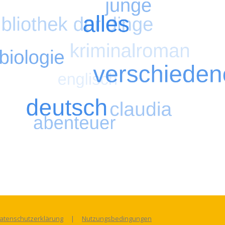
figsten Suchbegriffe
Suche nach kriminalroman
Suche nach ver
atenschutzerklärung
|
Nutzungsbedingungen